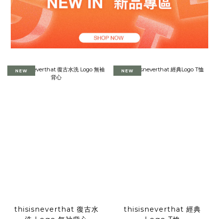
NEW
NEW
thisisneverthat 復古水
thisisneverthat 經典