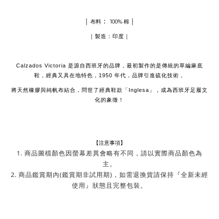
｜
：
｜
布料
100% 棉
｜製造：印度｜
Calzados Victoria 是源自西班牙的品牌，最初製作的是傳統的草編麻底
鞋，經典又具在地特色，1950 年代，品牌引進硫化技術，
將天然橡膠與純帆布結合，問世了經典鞋款「Inglesa」，成為西班牙足履文
化的象徵！
【注意事項】
1. 商品圖檔顏色因螢幕差異會略有不同，請以實際商品顏色為
主。
2. 商品鑑賞期內(鑑賞期非試用期)，如需退換貨請保持『全新未經
使用』狀態且完整包裝。