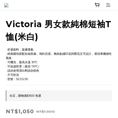
Victoria 男女款純棉短袖T
恤(米白)
‧ 舒適面料，親膚透氣
‧ 經典圓領搭配短袖剪裁，簡約百搭。胸前點綴印花與壓花文字設計，展現專屬個性
風格
‧ 可機洗，最高水溫 30°C
‧ 可低溫熨燙（最高 110°C）
‧ 請勿使用漂白劑請勿烘乾
‧ 不可乾洗
‧ 型號：9225230
全店，購物滿$1600 免運
NT$1,050
NT$1,500