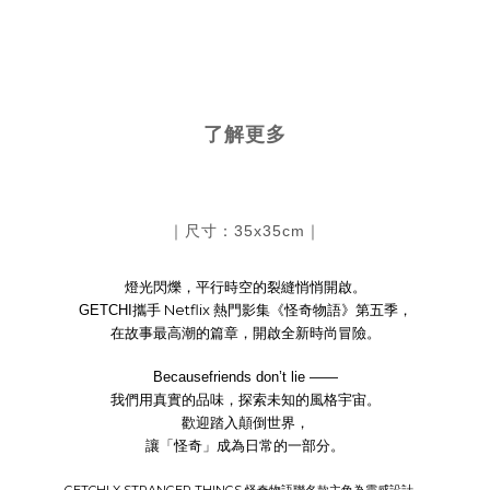
了解更多
｜尺寸：35
x35cm
｜
燈光閃爍，平行時空的裂縫悄悄開啟。
Netflix
GETCHI
攜手
熱門影集《怪奇物語》第五季，
在故事最高潮的篇章，開啟全新時尚冒險。
Becausefriends don’t lie ——
我們用真實的品味，探索未知的風格宇宙。
歡迎踏入顛倒世界，
讓「怪奇」成為日常的一部分。