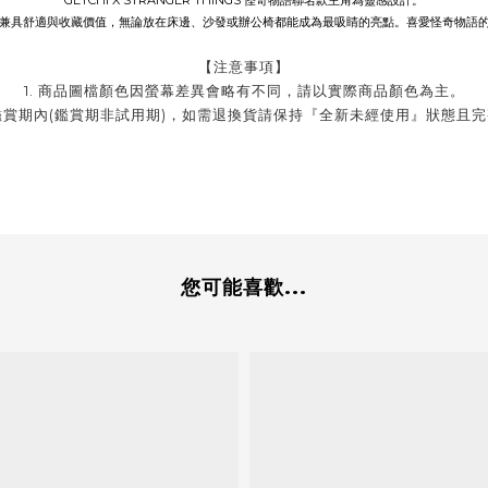
GETCHI X STRANGER THINGS 怪奇物語聯名款主角為靈感設計。
兼具舒適與收藏價值，無論放在床邊、沙發或辦公椅都能成為最吸睛的亮點。喜愛怪奇物語
【注意事項】
1. 商品圖檔顏色因螢幕差異會略有不同，請以實際商品顏色為主。
品鑑賞期內(鑑賞期非試用期)，如需退換貨請保持『全新未經使用』狀態且
您可能喜歡...