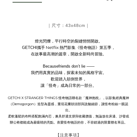
｜尺寸：43
x48cm
｜
燈光閃爍，平行時空的裂縫悄悄開啟。
Netflix
GETCHI
攜手
熱門影集《怪奇物語》第五季，
在故事最高潮的篇章，開啟全新時尚冒險。
Becausefriends don’t lie ——
我們用真實的品味，探索未知的風格宇宙。
歡迎踏入顛倒世界，
讓「怪奇」成為日常的一部分。
GETCHI X STRANGER THINGS 怪奇物語聯名款「魔神抱枕」，以影集經典魔神
（Demogorgon）造型為靈感，重現花瓣狀頭部與詭魅細節，讓怪奇粉絲一眼認
出。
柔軟蓬鬆的布料搭配飽滿內芯，兼具舒適支撐與收藏價值，無論放在床邊、沙發或
辦公椅都能成為最吸睛的亮點。喜愛怪奇物語的你，不容錯過的限量聯名單品。
【注意事項】