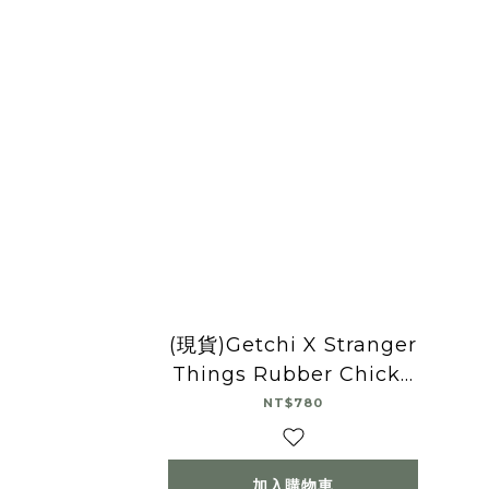
(現貨)Getchi X Stranger
Things Rubber Chicke
n怪奇物語聯名抱枕
NT$780
加入購物車