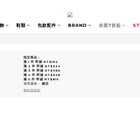
飾
鞋類
包款配件
BRAND
全面7折起
ST
指定商品：
滿 1 件 即減 NT$162
滿 2 件 即減 NT$324
滿 3 件 即減 NT$486
滿 4 件 即減 NT$648
滿 5 件 即減 NT$810
適用通路：
網店
條款與細則