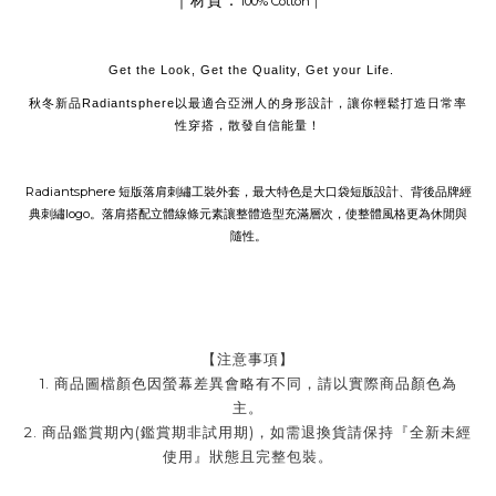
｜材質：
100% Cotton
｜
Get the Look, Get the Quality, Get your Life.
秋冬新品Radiantsphere以最適合亞洲人的身形設計，讓你輕鬆打造日常率
性穿搭，散發自信能量！
Radiantsphere 短版落肩刺繡工裝外套，最大特色是大口袋短版設計、背後品牌經
典刺繡logo。落肩搭配立體線條元素讓整體造型充滿層次，使整體風格更為休閒與
隨性。
【注意事項】
1. 商品圖檔顏色因螢幕差異會略有不同，請以實際商品顏色為
主。
2. 商品鑑賞期內(鑑賞期非試用期)，如需退換貨請保持『全新未經
使用』狀態且完整包裝。