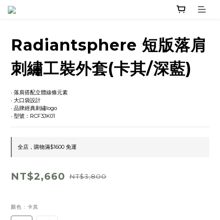
Radiantsphere 短版落肩
刺繡工裝外套(卡其/深藍)
‧ 落肩搭配立體線條元素
‧ 大口袋設計
‧ 品牌經典刺繡logo
‧ 型號：RCF3JK01
全店，購物滿$1600 免運
NT$2,660
NT$3,800
顏色
: 卡其