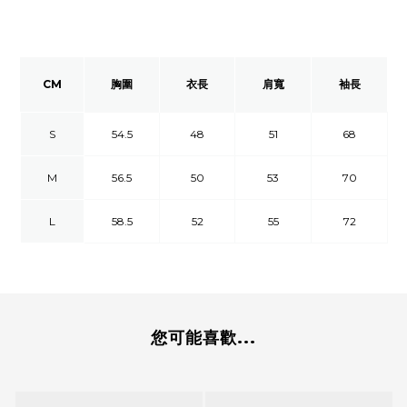
CM
胸圍
衣長
肩寬
袖長
S
54.5
48
51
68
M
56.5
50
53
70
L
58.5
52
55
72
您可能喜歡...