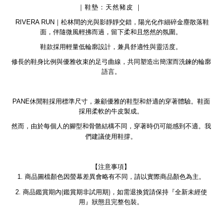
｜鞋墊：天然豬皮
｜
RIVERA RUN｜
松林間的光與影靜靜交錯，陽光化作細碎金塵散落鞋
面，伴隨微風輕拂而過，留下柔和且悠然的氛圍。
鞋款採用輕量低輪廓設計，兼具舒適性與靈活度。
修長的鞋身比例與優雅收束的足弓曲線，共同塑造出簡潔而洗鍊的輪廓
語言。
PANE
休閒鞋採用標準尺寸，兼顧優雅的鞋型和舒適的穿著體驗。鞋面
採用柔軟的牛皮製成。
然而，由於每個人的腳型和骨骼結構不同，穿著時仍可能感到不適。我
們建議使用鞋撐。
【注意事項】
1.
商品圖檔顏色因螢幕差異會略有不同，請以實際商品顏色為主。
(
)
2.
商品鑑賞期內
鑑賞期非試用期
，如需退換貨請保持『全新未經使
用』狀態且完整包裝。