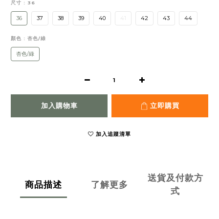
尺寸
: 36
36
37
38
39
40
41
42
43
44
顏色
: 杏色/綠
杏色/綠
加入購物車
立即購買
加入追蹤清單
送貨及付款方
商品描述
了解更多
式