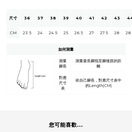
尺寸
36
37
38
39
40
41
42
43
4
CM
23.5
24
24.5
25
26.5
27
27.5
28
28
如何測量
測量
測量最長腳指至腳後跟的距
腳長
離
對應
依自己腳長，對應尺寸表中
尺寸
的Length(CM)
表
您可能喜歡...