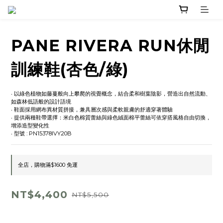
PANE RIVERA RUN休閒
訓練鞋(杏色/綠)
‧ 以綠色植物如藤蔓般向上攀爬的視覺概念，結合柔和樹葉陰影，營造出自然流動、
如森林低語般的設計語境
‧ 鞋面採用網布異材質拼接，兼具層次感與柔軟親膚的舒適穿著體驗
‧ 提供兩種鞋帶選擇：米白色棉質蕾絲與綠色絨面棉平蕾絲可依穿搭風格自由切換，
增添造型變化性
‧ 型號 : PN15378IVY20B
全店，購物滿$1600 免運
NT$4,400
NT$5,500