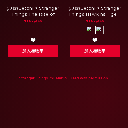
(現貨)Getchi X Stranger
(現貨)Getchi X Stranger
Things The Rise of
Things Hawkins Tigers
Vecna中性款 長袖大學T
中性款 長袖大學T
NT$2,380
NT$2,380
加入購物車
加入購物車
Stranger Things™/©Netflix. Used with permission.