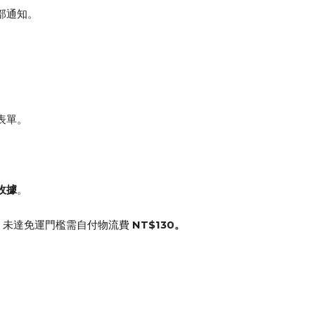
部通知。
表單。
收據
。
。
NT$130。
，未達免運門檻需自付物流費