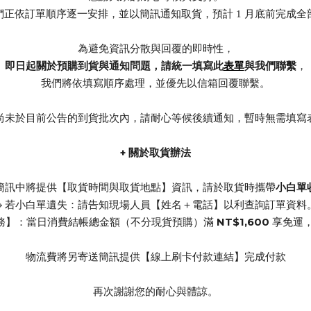
們正依訂單順序逐一安排，並以簡訊通知取貨，預計 1 月底前完成全
為避免資訊分散與回覆的即時性，
即日起關於預購到貨與通知問題，請統一填寫此
表單
與我們聯繫
，
我們將依填寫順序處理，並優先以信箱回覆聯繫。
尚未於目前公告的到貨批次內，請耐心等候後續通知，暫時無需填寫
+ 關於取貨辦法
小白單
簡訊中將提供【取貨時間與取貨地點】資訊，請於取貨時攜帶
🔹若小白單遺失：請告知現場人員【姓名＋電話】以利查詢訂單資料
NT$1,600
服務】：當日消費結帳總金額（不分現貨預購）滿
享免運
物流費將另寄送簡訊提供【線上刷卡付款連結】完成付款
再次謝謝您的耐心與體諒。