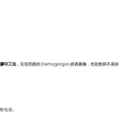
膠印工法
Demogorgon
，呈現亮眼的
經典圖像，色彩飽和不易掉
完整包裝。