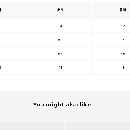
圍
衣長
肩寬
61
42
64
44
67
46
5
71
48
You might also like...