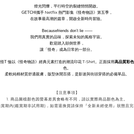
燈光閃爍，平行時空的裂縫悄悄開啟。
Netflix
GETCHI
攜手
熱門影集《怪奇物語》第五季，
在故事最高潮的篇章，開啟全新時尚冒險。
Becausefriends don’t lie ——
我們用真實的品味，探索未知的風格宇宙。
歡迎踏入顛倒世界，
讓「怪奇」成為日常的一部分。
T-Shirt
高品質彩色
花怪T 恤
以《怪奇物語》經典元素打造的潮流印花
。正面採用
色。
柔軟純棉材質舒適親膚，版型休閒百搭，是影迷與街頭穿搭的必備單品。
【注意事項】
1. 商品圖檔顏色因螢幕差異會略有不同，請以實際商品顏色為主。
品鑑賞期內(鑑賞期非試用期)，如需退換貨請保持『全新未經使用』狀態且