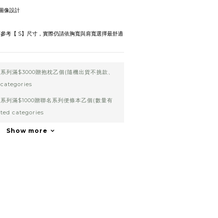
經典圖像設計
的孩童可參考【 S】尺寸，實際仍請依胸寬與肩寬選擇最舒適
系列滿$3000贈抱枕乙個(隨機出貨不挑款、
categories
系列滿$1000贈聯名系列便條本乙個(數量有
ed categories
Show more