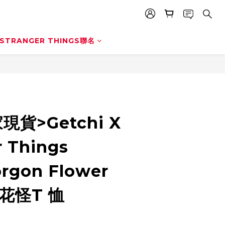
BUY NOW
STRANGER THINGS聯名
貨>Getchi X
r Things
rgon Flower
花怪T 恤