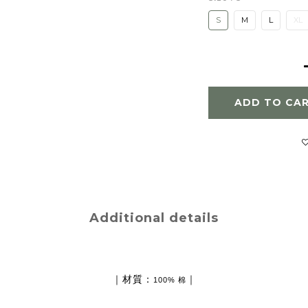
S
M
L
XL
ADD TO CA
Additional details
｜材質：
｜
100% 棉