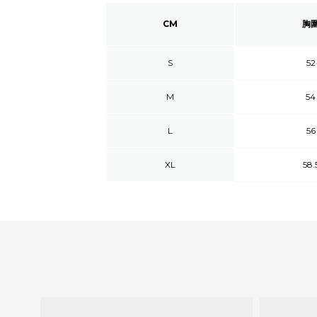
CM
胸
S
52
M
54
L
56
XL
58.