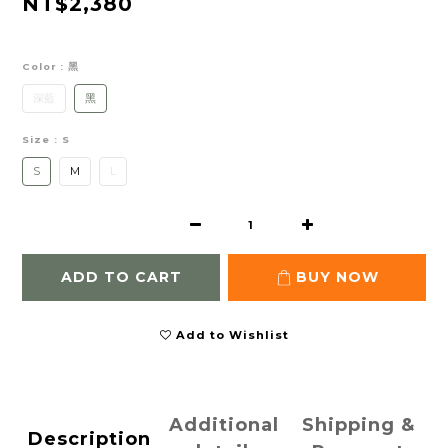
NT$2,380
Color
: 黑
深藍
黑
Size
: S
S
M
L
ADD TO CART
BUY NOW
Add to Wishlist
Additional
Shipping &
Description