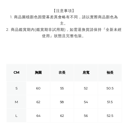
【注意事項】
1. 商品圖檔顏色因螢幕差異會略有不同，請以實際商品顏色為
主。
2. 商品鑑賞期內(鑑賞期非試用期)，如需退換貨請保持『全新未經
使用』狀態且完整包裝。
CM
胸圍
衣長
肩寬
袖長
S
60
55
52
50.5
M
62
58
54
51.5
L
64
62
56
52.5