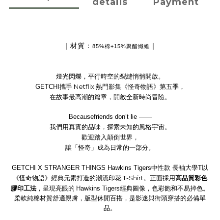
details
Payment
｜材質：
｜
85%棉+15%聚酯纖維
燈光閃爍，平行時空的裂縫悄悄開啟。
Netflix
GETCHI
攜手
熱門影集《怪奇物語》第五季，
在故事最高潮的篇章，開啟全新時尚冒險。
Becausefriends don’t lie ——
我們用真實的品味，探索未知的風格宇宙。
歡迎踏入顛倒世界，
讓「怪奇」成為日常的一部分。
GETCHI X STRANGER THINGS Hawkins Tigers中性款 長袖大學T
以
T-Shirt
高品質彩色
《怪奇物語》經典元素打造的潮流印花
。正面採用
膠印工法
，呈現亮眼的
Hawkins Tigers
經典圖像，色彩飽和不易掉色。
柔軟純棉材質舒適親膚，版型休閒百搭，是影迷與街頭穿搭的必備單
品。