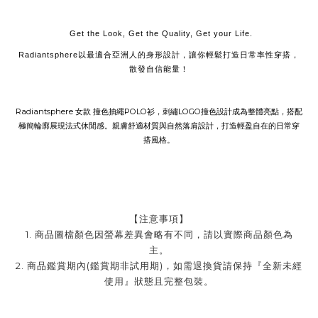
Get the Look, Get the Quality, Get your Life.
Radiantsphere以最適合亞洲人的身形設計，讓你輕鬆打造日常率性穿搭，
散發自信能量！
Radiantsphere 女款 撞色抽繩POLO衫，刺繡LOGO撞色設計成為整體亮點，搭配
極簡輪廓展現法式休閒感。親膚舒適材質與自然落肩設計，打造輕盈自在的日常穿
搭風格。
【注意事項】
1. 商品圖檔顏色因螢幕差異會略有不同，請以實際商品顏色為
主。
2. 商品鑑賞期內(鑑賞期非試用期)，如需退換貨請保持『全新未經
使用』狀態且完整包裝。