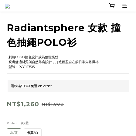
Radiantsphere 女款 撞
色抽繩POLO衫
‧ 刺繡LOGO撞色設計成為整體亮點
‧ 親膚舒適材質與自然落肩設計，打造輕盈自在的日常穿搭風格
‧ 型號：RCG1TE05
購物滿$1600 免運 on order
NT$1,260
NT$1,800
Color
: 灰/藍
灰/藍
卡其/白