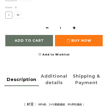
Size
: S
S
M
ADD TO CART
BUY NOW
Add to Wishlist
Additional
Shipping &
Description
details
Payment
｜材質：
68%棉、24%聚酯纖維、8%彈性纖維
｜