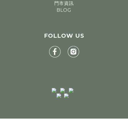
門市資訊
BLOG
FOLLOW
US
BUY NOW