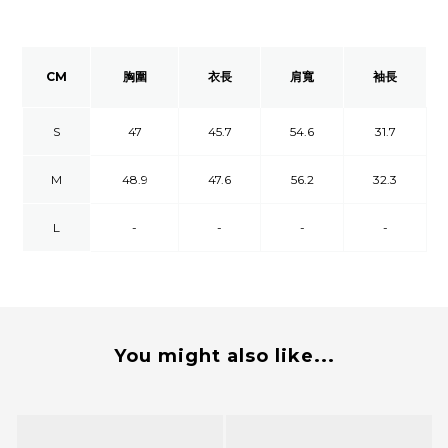
CM
胸圍
衣長
肩寬
袖長
S
47
45.7
54.6
31.7
M
48.9
47.6
56.2
32.3
L
-
-
-
-
You might also like...