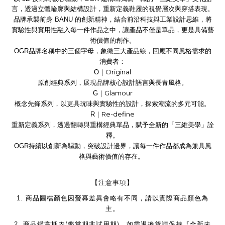
言，透過立體輪廓與結構設計，重新定義鞋履的視覺層次與穿搭表現。
品牌承襲前身
BANU
的創新精神，結合前沿科技與工業設計思維，將
實驗性與實用性融入每一件作品之中，讓產品不僅是單品，更是具備藝
術價值的創作。
OGR
品牌名稱中的三個字母，象徵三大產品線，回應不同風格需求的
消費者：
Original
O
｜
原創經典系列，展現品牌核心設計語言與長青風格。
Glamour
G
｜
概念先鋒系列，以更具玩味與實驗性的設計，探索潮流的多元可能。
Re-define
R
｜
重新定義系列，透過翻轉與重構經典單品，賦予全新的「三維美學」詮
釋。
OGR
持續以創新為驅動，突破設計邊界，讓每一件作品都成為兼具風
格與藝術價值的存在。
【注意事項】
1.
商品圖檔顏色因螢幕差異會略有不同，請以實際商品顏色為
主。
(
)
2.
商品鑑賞期內
鑑賞期非試用期
，如需退換貨請保持『全新未