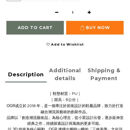
ADD TO CART
BUY NOW
Add to Wishlist
Additional
Shipping &
Description
details
Payment
鞋墊材質
PU
｜
：
｜
跟高
公分
｜
：6
｜
2018
OGR
成立於
年，是一個專注於前衛設計的鞋履品牌，致力於打造
融合潮流與藝術的創新作品。
品牌以「創造潮流藝術品」為核心理念，從小眾設計出發，逐步延伸至
經典之作，持續探索設計與風格的更多可能。
以
3D
技術為核心驅動，
OGR
建構出獨樹一幟的「三維美學」文化語