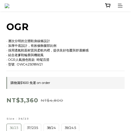
OGR
‧ 層次分明的立體鞋身線條設計 
‧ 加厚中底設計，有效修飾腿部比例
‧ 採用透氣鞋面材質與柔軟內裡，提供良好包覆與舒適腳感
‧ 結合老爹鞋輪廓與機能風
‧ OGR人氣撞色鞋款  時髦百搭
‧ 型號 : OWC425018W21
購物滿$1600 免運 on order
NT$3,360
NT$4,800
Size
: 36/23
36/23
37/23.5
38/24
39/24.5