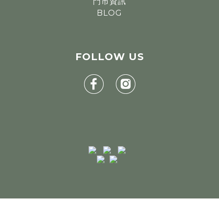
門市資訊
BLOG
FOLLOW
US
BUY NOW