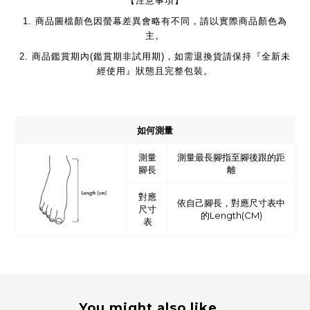
【注意事項】
1.
商品圖檔顏色因螢幕差異會略有不同，請以實際商品顏色為
主。
2.
商品鑑賞期內
(
鑑賞期非試用期
)
，如需退換貨請保持『全新未
經使用』狀態且完整包裝。
如何測量
測量
測量最長腳指至腳後跟的距
腳長
離
對應
依自己腳長，對應尺寸表中
尺寸
的Length(CM)
表
You might also like...