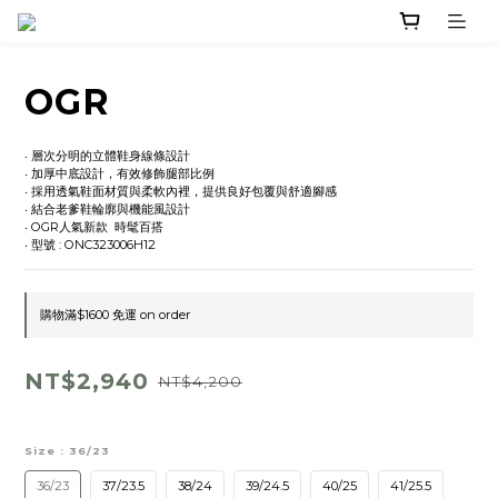
OGR
‧ 層次分明的立體鞋身線條設計 
‧ 加厚中底設計，有效修飾腿部比例
‧ 採用透氣鞋面材質與柔軟內裡，提供良好包覆與舒適腳感
‧ 結合老爹鞋輪廓與機能風設計
‧ OGR人氣新款  時髦百搭
‧ 型號 : ONC323006H12
購物滿$1600 免運 on order
NT$2,940
NT$4,200
Size
: 36/23
36/23
37/23.5
38/24
39/24.5
40/25
41/25.5