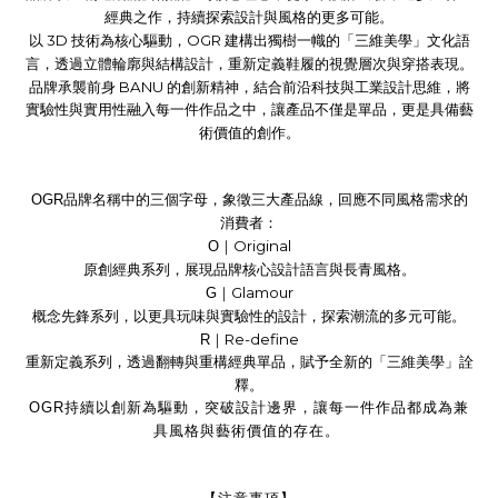
經典之作，持續探索設計與風格的更多可能。
3D
OGR
以
技術為核心驅動，
建構出獨樹一幟的「三維美學」文化語
言，透過立體輪廓與結構設計，重新定義鞋履的視覺層次與穿搭表現。
BANU
品牌承襲前身
的創新精神，結合前沿科技與工業設計思維，將
實驗性與實用性融入每一件作品之中，讓產品不僅是單品，更是具備藝
術價值的創作。
OGR
品牌名稱中的三個字母，象徵三大產品線，回應不同風格需求的
消費者：
Original
O
｜
原創經典系列，展現品牌核心設計語言與長青風格。
Glamour
G
｜
概念先鋒系列，以更具玩味與實驗性的設計，探索潮流的多元可能。
Re-define
R
｜
重新定義系列，透過翻轉與重構經典單品，賦予全新的「三維美學」詮
釋。
OGR
持續以創新為驅動，突破設計邊界，讓每一件作品都成為兼
具風格與藝術價值的存在。