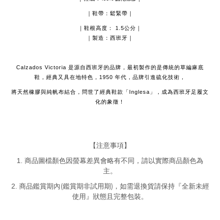
｜鞋帶：鬆緊帶｜
｜鞋根高度：
1.5公分
｜
｜製造：西班牙｜
Calzados Victoria 是源自西班牙的品牌，最初製作的是傳統的草編麻底
鞋，經典又具在地特色，1950 年代，品牌引進硫化技術，
將天然橡膠與純帆布結合，問世了經典鞋款「Inglesa」，成為西班牙足履文
化的象徵！
【注意事項】
1.
商品圖檔顏色因螢幕差異會略有不同，請以實際商品顏色為
主。
(
)
2.
商品鑑賞期內
鑑賞期非試用期
，如需退換貨請保持『全新未經
使用』狀態且完整包裝。