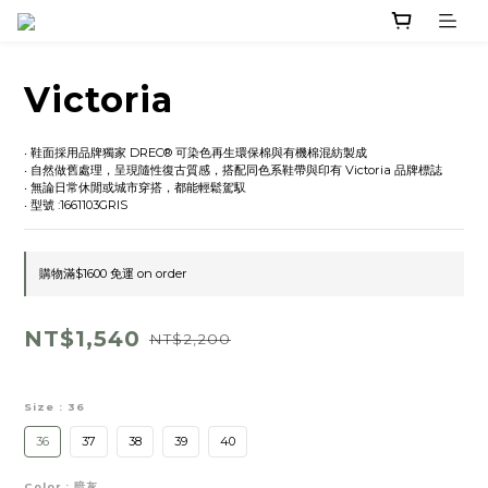
Victoria
‧ 鞋面採用品牌獨家 DREC® 可染色再生環保棉與有機棉混紡製成
‧ 自然做舊處理，呈現隨性復古質感，搭配同色系鞋帶與印有 Victoria 品牌標誌
‧ 無論日常休閒或城市穿搭，都能輕鬆駕馭
‧ 型號 :1661103GRIS
購物滿$1600 免運 on order
NT$1,540
NT$2,200
Size
: 36
36
37
38
39
40
Color
: 暗灰