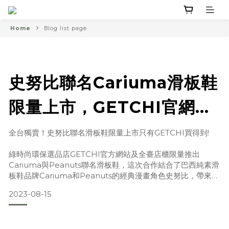
Home
Blog list page
史努比聯名Cariuma滑板鞋
限量上市，GETCHI官網及
全台專櫃獨賣!
全台獨賣！史努比聯名滑板鞋限量上市只有GETCHI買得到!
綠時尚環保選品店GETCHI官方網站及全臺店櫃限量推出
Cariuma與Peanuts聯名滑板鞋，這次合作結合了巴西純素滑
板鞋品牌Cariuma和Peanuts的經典漫畫角色史努比，帶來一
系列綠色時尚環保商品，絕對讓喜愛街頭時尚元素和注重環保
2023-08-15
理念的你們心動不已。