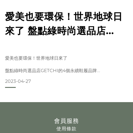
巴西純素潮牌Cariuma攜手Peanuts打造街頭夢幻逸品！
愛美也要環保！世界地球日
Cariuma與Peanuts的聯名合作堪稱是綠色時尚界的一大盛
事，它融合了兩個品牌的經典元素，並將它們
來了 盤點綠時尚選品店
GETCHI的4個永續鞋履品
牌
愛美也要環保！世界地球日來了
盤點綠時尚選品店GETCHI的4個永續鞋履品牌
2023-04-27
Veja、Good News、Cariuma、Saye
綠時尚選品店GETCHI，選品核心理念注重在永續環保、戶外
運動相關議題。
會員服務
引進國際具代表性的環境友善品牌，
使用條款