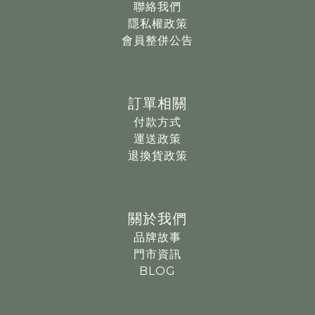
聯絡我們
如法國Veja、英國Good News、巴西Cariuma、西班牙Saye
隱私權政策
等綠色鞋履名品。
會員整併公告
期盼用跳脫一般市場選品標準的視角，來支持環境友善的概
念，
訂單相關
傳遞對生活和大自然的熱愛和回饋，讓購物成為更有溫度的風
格傳遞。
付款方式
運送政策
退換貨政策
關於我們
品牌故事
門市資訊
BLOG